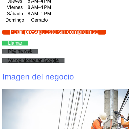
Jueves
8 AM–4 PM
Viernes
8 AM–4 PM
Sábado
8 AM–1 PM
Domingo
Cerrado
Pedir presupuesto sin compromiso
Llamar
Página web
Ver opiniones en Google
Imagen del negocio