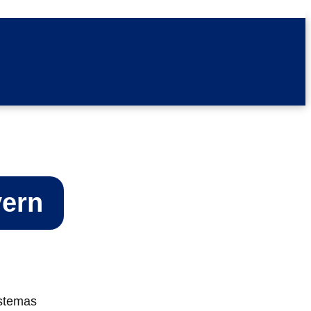
vern
stemas