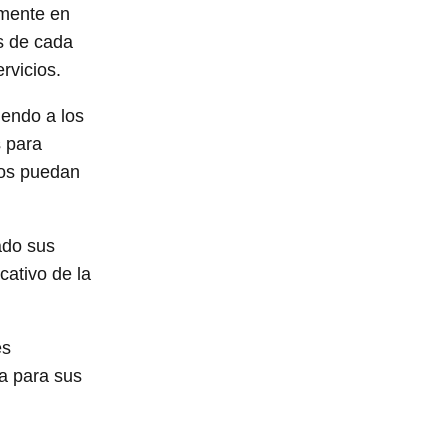
amente en
s de cada
rvicios.
iendo a los
 para
ios puedan
ado sus
cativo de la
es
a para sus