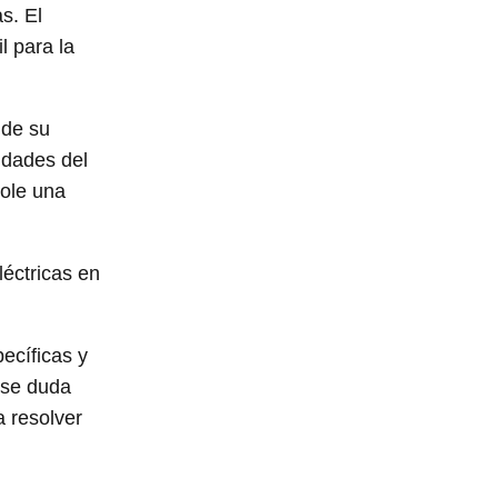
s. El
l para la
 de su
idades del
dole una
léctricas en
ecíficas y
o se duda
a resolver