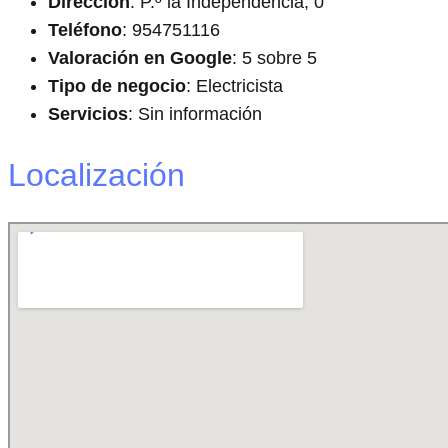
Dirección
: P.º la Independencia, 0
Teléfono
: 954751116
Valoración en Google
: 5 sobre 5
Tipo de negocio
: Electricista
Servicios
: Sin información
Localización